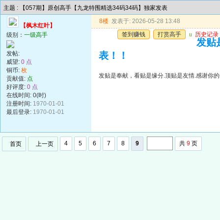
主题 : 【057期】原创高手【九龙特围精选34码34码】独家发表
8楼
发表于: 2026-05-28 13:48
【枫木红叶】
签到赚钱
打赏高手
u
历史记录
级别：
一级高手
发贴
发帖:
表！！
威望:
0 点
铜币:
枚
发贴是奉献，看贴是缘分.顶贴是友情.感谢你的
贡献值:
点
好评度:
0 点
在线时间: 0(时)
注册时间:
1970-01-01
最后登录:
1970-01-01
4
5
6
7
8
9
共
9
页
首页
上一页