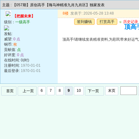
主题 : 【057期】原创高手【嗨马神精准九肖九肖区】独家发表
8楼
发表于: 2026-05-28 13:48
【把握未来】
签到赚钱
打赏高手
u
历史记录
级别：
一级高手
顶高手
发帖:
威望:
0 点
顶高手!请继续发表精准资料,为彩民带来好运气!谢谢!!
铜币:
枚
贡献值:
点
好评度:
0 点
在线时间: 0(时)
注册时间:
1970-01-01
最后登录:
1970-01-01
6
7
8
9
10
末页
首页
上一页
下一页