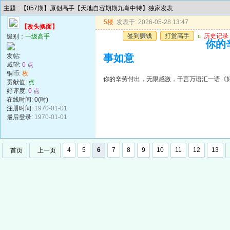
主题 : 【057期】原创高手【天地自容期期九肖中特】独家发表
5楼
发表于: 2026-05-28 13:47
【改头换面】
签到赚钱
打赏高手
u
历史记录
级别：
一级高手
你的
发帖:
事如意
威望:
0 点
铜币:
枚
你的辛劳付出，无限感激，千言万语汇一语《
贡献值:
点
好评度:
0 点
在线时间: 0(时)
注册时间:
1970-01-01
最后登录:
1970-01-01
4
5
6
7
8
9
10
11
12
13
首页
上一页