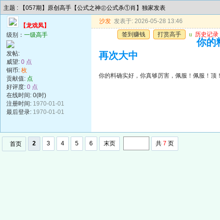
主题 : 【057期】原创高手【公式之神㊣公式杀①肖】独家发表
沙发
发表于: 2026-05-28 13:46
【龙戏凤】
签到赚钱
打赏高手
u
历史记录
级别：
一级高手
你的
发帖:
再次大中
威望:
0 点
铜币:
枚
你的料确实好，你真够厉害，佩服！佩服！顶
贡献值:
点
好评度:
0 点
在线时间: 0(时)
注册时间:
1970-01-01
最后登录:
1970-01-01
2
3
4
5
6
末页
共
7
页
首页