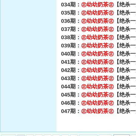
034期：
㊣幼幼奶茶㊣
【绝杀一
035期：
㊣幼幼奶茶㊣
【绝杀一
036期：
㊣幼幼奶茶㊣
【绝杀一
037期：
㊣幼幼奶茶㊣
【绝杀一
038期：
㊣幼幼奶茶㊣
【绝杀一
039期：
㊣幼幼奶茶㊣
【绝杀一
040期：
㊣幼幼奶茶㊣
【绝杀一
041期：
㊣幼幼奶茶㊣
【绝杀一
042期：
㊣幼幼奶茶㊣
【绝杀一
043期：
㊣幼幼奶茶㊣
【绝杀一
044期：
㊣幼幼奶茶㊣
【绝杀一
045期：
㊣幼幼奶茶㊣
【绝杀一
046期：
㊣幼幼奶茶㊣
【绝杀一
047期：
㊣幼幼奶茶㊣
【绝杀一