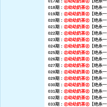
017期：
㊣幼幼奶茶㊣
【绝杀一
018期：
㊣幼幼奶茶㊣
【绝杀一
019期：
㊣幼幼奶茶㊣
【绝杀一
020期：
㊣幼幼奶茶㊣
【绝杀一
021期：
㊣幼幼奶茶㊣
【绝杀一
022期：
㊣幼幼奶茶㊣
【绝杀一
023期：
㊣幼幼奶茶㊣
【绝杀一
024期：
㊣幼幼奶茶㊣
【绝杀一
025期：
㊣幼幼奶茶㊣
【绝杀一
026期：
㊣幼幼奶茶㊣
【绝杀一
027期：
㊣幼幼奶茶㊣
【绝杀一
028期：
㊣幼幼奶茶㊣
【绝杀一
029期：
㊣幼幼奶茶㊣
【绝杀一
030期：
㊣幼幼奶茶㊣
【绝杀一
031期：
㊣幼幼奶茶㊣
【绝杀一
032期：
㊣幼幼奶茶㊣
【绝杀一
033期：
㊣幼幼奶茶㊣
【绝杀一