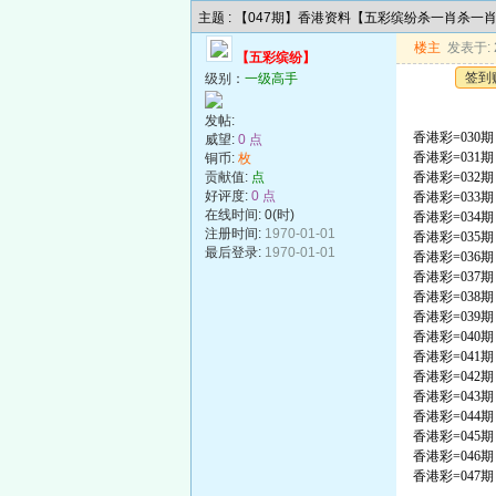
主题 : 【047期】香港资料【五彩缤纷杀一肖杀一
楼主
发表于: 2
【五彩缤纷】
签到
级别：
一级高手
发帖:
香港彩=03
威望:
0 点
香港彩=03
铜币:
枚
贡献值:
点
香港彩=03
好评度:
0 点
香港彩=03
在线时间: 0(时)
香港彩=03
注册时间:
1970-01-01
香港彩=03
最后登录:
1970-01-01
香港彩=03
香港彩=03
香港彩=03
香港彩=03
香港彩=04
香港彩=04
香港彩=04
香港彩=04
香港彩=04
香港彩=04
香港彩=04
香港彩=047