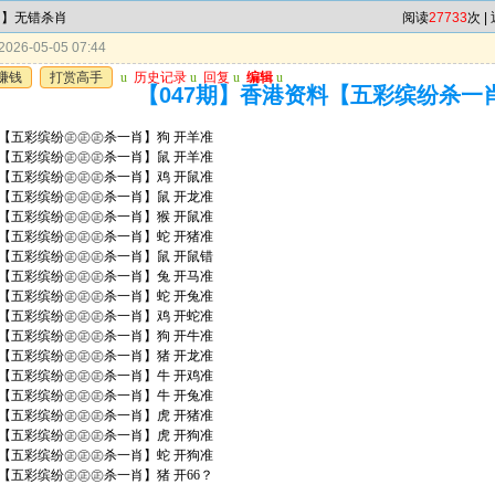
肖】无错杀肖
阅读
27733
次 |
026-05-05 07:44
赚钱
打赏高手
u
历史记录
u
回复
u
编辑
u
【047期】香港资料【五彩缤纷杀一
0期【五彩缤纷㊣㊣㊣杀一肖】狗 开羊准
1期【五彩缤纷㊣㊣㊣杀一肖】鼠 开羊准
2期【五彩缤纷㊣㊣㊣杀一肖】鸡 开鼠准
3期【五彩缤纷㊣㊣㊣杀一肖】鼠 开龙准
4期【五彩缤纷㊣㊣㊣杀一肖】猴 开鼠准
5期【五彩缤纷㊣㊣㊣杀一肖】蛇 开猪准
6期【五彩缤纷㊣㊣㊣杀一肖】鼠 开鼠错
7期【五彩缤纷㊣㊣㊣杀一肖】兔 开马准
8期【五彩缤纷㊣㊣㊣杀一肖】蛇 开兔准
9期【五彩缤纷㊣㊣㊣杀一肖】鸡 开蛇准
0期【五彩缤纷㊣㊣㊣杀一肖】狗 开牛准
1期【五彩缤纷㊣㊣㊣杀一肖】猪 开龙准
2期【五彩缤纷㊣㊣㊣杀一肖】牛 开鸡准
3期【五彩缤纷㊣㊣㊣杀一肖】牛 开兔准
4期【五彩缤纷㊣㊣㊣杀一肖】虎 开猪准
5期【五彩缤纷㊣㊣㊣杀一肖】虎 开狗准
6期【五彩缤纷㊣㊣㊣杀一肖】蛇 开狗准
期【五彩缤纷㊣㊣㊣杀一肖】猪 开66？