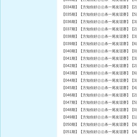
【034期】【方知你好㊣㊣杀一尾友谊赛】【2尾
【035期】【方知你好㊣㊣杀一尾友谊赛】【5尾
【036期】【方知你好㊣㊣杀一尾友谊赛】【3尾
【037期】【方知你好㊣㊣杀一尾友谊赛】【2尾
【038期】【方知你好㊣㊣杀一尾友谊赛】【3尾
【039期】【方知你好㊣㊣杀一尾友谊赛】【6尾
【040期】【方知你好㊣㊣杀一尾友谊赛】【0尾
【041期】【方知你好㊣㊣杀一尾友谊赛】【3尾
【042期】【方知你好㊣㊣杀一尾友谊赛】【2尾
【043期】【方知你好㊣㊣杀一尾友谊赛】【6尾
【044期】【方知你好㊣㊣杀一尾友谊赛】【3尾
【045期】【方知你好㊣㊣杀一尾友谊赛】【4尾
【046期】【方知你好㊣㊣杀一尾友谊赛】【2尾
【047期】【方知你好㊣㊣杀一尾友谊赛】【5尾
【048期】【方知你好㊣㊣杀一尾友谊赛】【0尾
【049期】【方知你好㊣㊣杀一尾友谊赛】【1尾
【050期】【方知你好㊣㊣杀一尾友谊赛】【9尾
【051期】【方知你好㊣㊣杀一尾友谊赛】【4尾