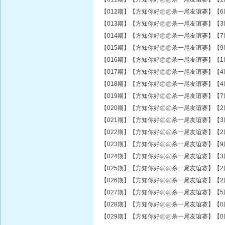
【012期】【方知你好㊣㊣杀一尾友谊赛】【6尾
【013期】【方知你好㊣㊣杀一尾友谊赛】【3尾
【014期】【方知你好㊣㊣杀一尾友谊赛】【7尾
【015期】【方知你好㊣㊣杀一尾友谊赛】【9尾
【016期】【方知你好㊣㊣杀一尾友谊赛】【1尾
【017期】【方知你好㊣㊣杀一尾友谊赛】【4尾
【018期】【方知你好㊣㊣杀一尾友谊赛】【4尾
【019期】【方知你好㊣㊣杀一尾友谊赛】【7尾
【020期】【方知你好㊣㊣杀一尾友谊赛】【2尾
【021期】【方知你好㊣㊣杀一尾友谊赛】【3尾
【022期】【方知你好㊣㊣杀一尾友谊赛】【2尾
【023期】【方知你好㊣㊣杀一尾友谊赛】【9尾
【024期】【方知你好㊣㊣杀一尾友谊赛】【3尾
【025期】【方知你好㊣㊣杀一尾友谊赛】【2尾
【026期】【方知你好㊣㊣杀一尾友谊赛】【2尾
【027期】【方知你好㊣㊣杀一尾友谊赛】【5尾
【028期】【方知你好㊣㊣杀一尾友谊赛】【0尾
【029期】【方知你好㊣㊣杀一尾友谊赛】【0尾