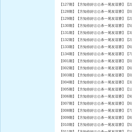
【127期】【方知你好㊣㊣杀一尾友谊赛】【2尾
【128期】【方知你好㊣㊣杀一尾友谊赛】【0尾
【129期】【方知你好㊣㊣杀一尾友谊赛】【2尾
【130期】【方知你好㊣㊣杀一尾友谊赛】【5尾
【131期】【方知你好㊣㊣杀一尾友谊赛】【3尾
【132期】【方知你好㊣㊣杀一尾友谊赛】【2尾
【133期】【方知你好㊣㊣杀一尾友谊赛】【6尾
【134期】【方知你好㊣㊣杀一尾友谊赛】【7尾
【001期】【方知你好㊣㊣杀一尾友谊赛】【0尾
【002期】【方知你好㊣㊣杀一尾友谊赛】【6尾
【003期】【方知你好㊣㊣杀一尾友谊赛】【0尾
【004期】【方知你好㊣㊣杀一尾友谊赛】【3尾
【005期】【方知你好㊣㊣杀一尾友谊赛】【1尾
【006期】【方知你好㊣㊣杀一尾友谊赛】【9尾
【007期】【方知你好㊣㊣杀一尾友谊赛】【6尾
【008期】【方知你好㊣㊣杀一尾友谊赛】【7尾
【009期】【方知你好㊣㊣杀一尾友谊赛】【8尾
【010期】【方知你好㊣㊣杀一尾友谊赛】【5尾
【011期】【方知你好㊣㊣杀一尾友谊赛】【1尾