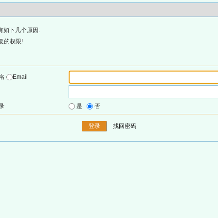
有如下几个原因:
复的权限!
户名
Email
录
是
否
找回密码