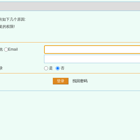
有如下几个原因:
复的权限!
户名
Email
录
是
否
找回密码